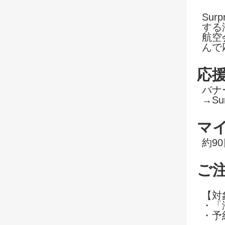
Su
する
航空
んで
応
バナ
→Su
マ
約9
ご
【対
・「
・予