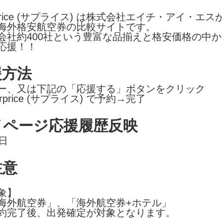
rprice (サプライス) は株式会社エイチ・アイ・エス
海外格安航空券の比較サイトです。
会社約400社という豊富な品揃えと格安価格の中
応援！！
援方法
ー、又は下記の「応援する」ボタンをクリック
rprice (サプライス) で予約→完了
イページ応援履歴反映
0日
注意
象】
海外航空券」、「海外航空券+ホテル」
約完了後、出発確定が対象となります。