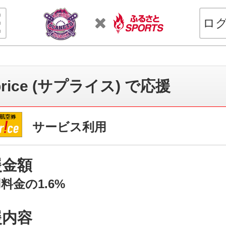
ロ
price (サプライス) で応援
サービス利用
援金額
料金の1.6%
援内容