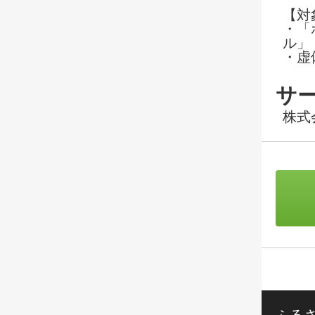
【対
・「
ル」
・虚
サ
株式